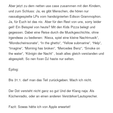
Aber jetzt zu dem netten use case zusammen mit den Kindern,
und zum Schluss: Ja, es gibt Menschen, die hören nur
nassabgespielte LPs vom handsignierten Edison Grammophon.
Ja, für Euch ist das nix. Aber für den Rest von uns, sorry leider
geil! Ein Beispiel von heute? Mit den Kids Pizza belegt und
gegessen. Dabei eine Reise durch die Musikgeschichte, ohne
irgendwas zu bedienen: “Alexa, spiel eine kleine Nachtmusik”,
“Mondscheinsonate”, “In the ghetto”, “Yellow submarine”, “Help”,
“Imagine”, “Morning has broken”, “Mercedes Benz”, “Smoke on
the water”, “Königin der Nacht” , boah alles gleich verstanden und
abgespielt. So nen fixen DJ haste nur selten.
Epilog:
Bis 31.1. darf man das Teil zurückgeben. Mach ich nicht.
Der Dot versteht nicht ganz so gut Und der Klang naja: Als
Küchenradio, oder an einen anderen Verstärker/Lautsprecher.
Fazit: Sowas hätte ich von Apple erwartet!