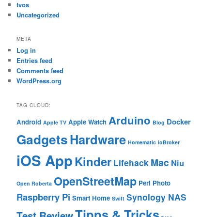
tvos
Uncategorized
META
Log in
Entries feed
Comments feed
WordPress.org
TAG CLOUD:
Arduino
Docker
Android
Apple Watch
Apple TV
Blog
Gadgets
Hardware
Homematic
ioBroker
iOS App
Kinder
Mac
Lifehack
Niu
OpenStreetMap
Perl
Photo
Open Roberta
Raspberry Pi
Synology NAS
Smart Home
Swift
Tipps & Tricks
Test Review