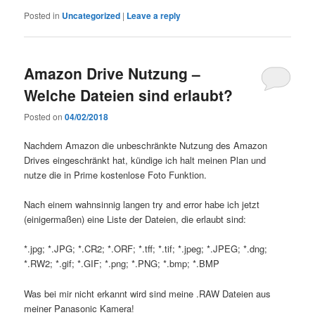
Posted in
Uncategorized
|
Leave a reply
Amazon Drive Nutzung –
Welche Dateien sind erlaubt?
Posted on
04/02/2018
Nachdem Amazon die unbeschränkte Nutzung des Amazon
Drives eingeschränkt hat, kündige ich halt meinen Plan und
nutze die in Prime kostenlose Foto Funktion.
Nach einem wahnsinnig langen try and error habe ich jetzt
(einigermaßen) eine Liste der Dateien, die erlaubt sind:
*.jpg; *.JPG; *.CR2; *.ORF; *.tff; *.tif; *.jpeg; *.JPEG; *.dng;
*.RW2; *.gif; *.GIF; *.png; *.PNG; *.bmp; *.BMP
Was bei mir nicht erkannt wird sind meine .RAW Dateien aus
meiner Panasonic Kamera!