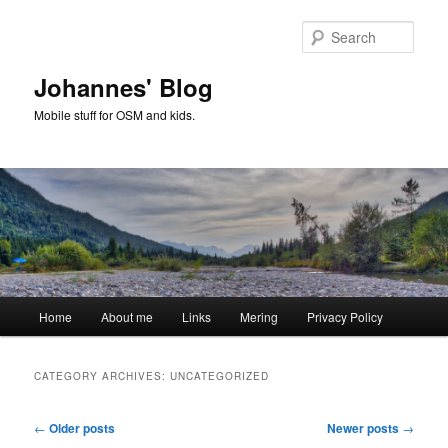
Skip
Skip
to
to
Sear
primary
secondary
content
content
Johannes' Blog
Mobile stuff for OSM and kids.
Main
Home
About me
Links
Mering
Privacy Policy
menu
CATEGORY ARCHIVES:
UNCATEGORIZED
Post
←
Older posts
Newer posts
→
navigation