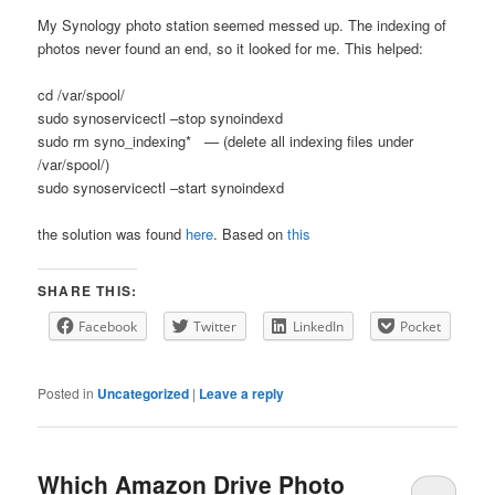
My Synology photo station seemed messed up. The indexing of
photos never found an end, so it looked for me. This helped:
cd /var/spool/
sudo synoservicectl –stop synoindexd
sudo rm syno_indexing* — (delete all indexing files under
/var/spool/)
sudo synoservicectl –start synoindexd
the solution was found
here
. Based on
this
SHARE THIS:
Facebook
Twitter
LinkedIn
Pocket
Posted in
Uncategorized
|
Leave a reply
Which Amazon Drive Photo