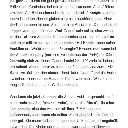
gut gewählt, durch die geringe Grundfläche findet sich überall ein
Plätzchen. Zumindest bei mir ist es jetzt so dass “Alexa” öfters
umzieht. Als Bedienelemente gibt es lediglich 2 Knöpfe und der
obere Rand funktioniert gleichzeitig als Lautstärkeregler. Einer
der Knöpfe schaltet das Micro ab, also Alexa aus. Der andere ist
Trigger, was eigentlich das Wort “Alexa” sein sollte, also zwingt
es das Teil zum Zuhören. Der Lautstärkeregler fühlt sich gut an
und zeigt mittels der blau umlaufenden LED-Bandes oben seine
Funktion an. Wofür den Lautstärkeregler? Braucht man wenn bei
der Alexakinderparty (nur eine Episode aus der Party) die Gäste
übermütig sich zu einem “Alexa, Lautstärke 10” verleitet haben,
um schnell wieder runter zu kommen. Nun aber kurz zum LED
Band. Es läuft um den oberen Rand, kann “laufen” und die Farbe
zwischen einem satten Blau und Türkis wechseln. Wirklich it’s
magic: Saugeil gemacht. (Video schau’n).
Was kann sie jetzt aber nun, die Alexa? Habt Ihr gemerkt, es ist
nicht mehr der/das “Amazon Echo”, es ist die “Alexa”. Die reine
Tonkennung, also das was sie mit ihren 7 Mikrophonen
aufschnappt, auch wenn sie selber Musik abspielt, funktioniert
sehr gut. Sie muss halt damit leben aus Unkenntnis oft angebrüllt
zu werden. Die Kinder erkennt sie schwerer, aber mittlerweile