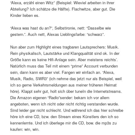
“Alexa, erzähl einen Witz” (Beispiel: Wieviel arbeiten in ihrer
Abteilung? Ich schätze die Hälfte). Flachwitze, aber gut. Die
Kinder lieben es.
“Alexa was hast du an?”, Selbstironie, nett: “Dasselbe wie
gestern.”. Auch nett, Alexas Lieblingsfarbe: “schwarz”.
Nun aber zum Highlight eines tragbaren Lautsprechers: Musik.
Rein physikalisch, Lautstärke und Klangqualität sind ok. In der
Größe kann es keine Hifi-Anlage sein. Aber meistens reichts’.
Natürlich muss das Teil mit einem “prime” Account verbunden
sein, dann kann es aber viel. Fangen wir einfach an. “Alexa,
Musik, Radio, SWR3” (ich nehme das jetzt nur als Beispiel, weil
ich so gerne Verkehrsmeldungen aus meiner früheren Heimat
höre). Klappt sehr gut, holt sich über tuneIn die Internetstreams.
Die Amazon eigenen “Radio”sender: bekam ich vor allem
angeboten, wenn ich nicht oder nicht richtig verstanden wurde.
Sind leider gar nicht schlecht. Und während ich das hier schreibe
höre ich eine CD, bzw. den Stream eines Künstlers den ich so
kennenlernte. Und ich überlege mir die CD, bow. die mp3s zu
kaufen: win, win.