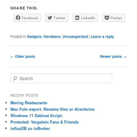
SHARE THIS:
Facebook
Twitter
LinkedIn
Pocket
Posted in
Gadgets
,
Hardware
,
Uncategorized
|
Leave a reply
Post
←
Older posts
Newer posts
→
navigation
S
e
a
r
RECENT POSTS
c
Mering Restaurants
h
Mac Foto export. Rename files or directories
Windows 11 Debloat Script:
Protected: Vergelein Fans & Friends
influxDB zu ioBroker