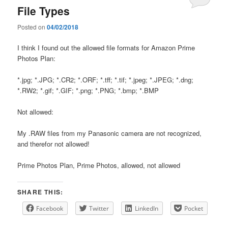
File Types
Posted on
04/02/2018
I think I found out the allowed file formats for Amazon Prime
Photos Plan:
*.jpg; *.JPG; *.CR2; *.ORF; *.tff; *.tif; *.jpeg; *.JPEG; *.dng;
*.RW2; *.gif; *.GIF; *.png; *.PNG; *.bmp; *.BMP
Not allowed:
My .RAW files from my Panasonic camera are not recognized,
and therefor not allowed!
Prime Photos Plan, Prime Photos, allowed, not allowed
SHARE THIS:
Facebook
Twitter
LinkedIn
Pocket