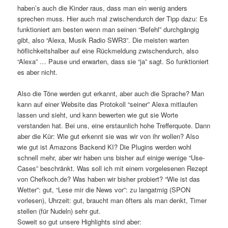
haben’s auch die Kinder raus, dass man ein wenig anders
sprechen muss. Hier auch mal zwischendurch der Tipp dazu: Es
funktioniert am besten wenn man seinen “Befehl” durchgängig
gibt, also “Alexa, Musik Radio SWR3”. Die meisten warten
höflichkeitshalber auf eine Rückmeldung zwischendurch, also
“Alexa” … Pause und erwarten, dass sie “ja” sagt. So funktioniert
es aber nicht.
Also die Töne werden gut erkannt, aber auch die Sprache? Man
kann auf einer Website das Protokoll “seiner” Alexa mitlaufen
lassen und sieht, und kann bewerten wie gut sie Worte
verstanden hat. Bei uns, eine erstaunlich hohe Trefferquote. Dann
aber die Kür: Wie gut erkennt sie was wir von ihr wollen? Also
wie gut ist Amazons Backend KI? Die Plugins werden wohl
schnell mehr, aber wir haben uns bisher auf einige wenige “Use-
Cases” beschränkt. Was soll ich mit einem vorgelesenen Rezept
von Chefkoch.de? Was haben wir bisher probiert? “Wie ist das
Wetter”: gut, “Lese mir die News vor”: zu langatmig (SPON
vorlesen), Uhrzeit: gut, braucht man öfters als man denkt, Timer
stellen (für Nudeln) sehr gut.
Soweit so gut unsere Highlights sind aber: