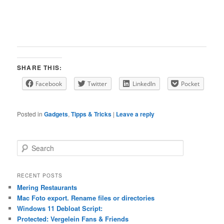
SHARE THIS:
Facebook
Twitter
LinkedIn
Pocket
Posted in
Gadgets
,
Tipps & Tricks
|
Leave a reply
S
e
a
r
RECENT POSTS
c
Mering Restaurants
h
Mac Foto export. Rename files or directories
Windows 11 Debloat Script:
Protected: Vergelein Fans & Friends