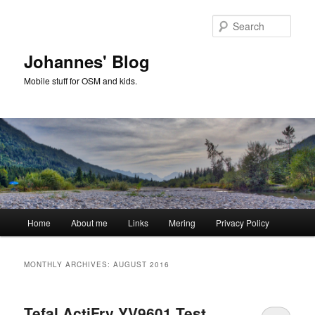
Skip
Skip
to
to
Sear
primary
secondary
content
content
Johannes' Blog
Mobile stuff for OSM and kids.
Main
Home
About me
Links
Mering
Privacy Policy
menu
MONTHLY ARCHIVES:
AUGUST 2016
Tefal ActiFry YV9601 Test