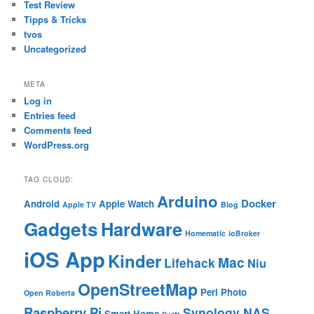
Test Review
Tipps & Tricks
tvos
Uncategorized
META
Log in
Entries feed
Comments feed
WordPress.org
TAG CLOUD:
Arduino
Docker
Android
Apple Watch
Apple TV
Blog
Gadgets
Hardware
Homematic
ioBroker
iOS App
Kinder
Mac
Lifehack
Niu
OpenStreetMap
Perl
Photo
Open Roberta
Raspberry Pi
Synology NAS
Smart Home