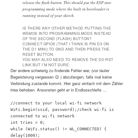
release the flash button. This should put the ESP into
programming mode where the built in bootloader is
running instead of your sketch.
IS THERE ANY OTHER METHOD PUTTING THE
WEMOS INTO PROGRAMMING MODE INSTEAD
OF THE SECOND (FLASH) BUTTON?
CONNECT GPIO0 (THAT I THINK IS PIN D3 ON
THE D1 MINI) TO GND AND THEN PRESS THE
RESET BUTTON.
YOU MAY ALSO NEED TO REMOVE THE D0-RST
LINK BUT I’M NOT SURE.
Der andere schwierig zu findende Fehler war, (vor lauter
Begeisterung vergessen 😉 ) abzufangen, falls mal keine
Verbindung zustande kommt. Hier ganz einfach mit dem Zähler
tries behoben. Ansonsten geht er in Endlosschleife …
//connect to your local wi-fi network
WiFi.begin(ssid, password);/check wi-fi is
connected to wi-fi network
int tries = 0;
while (WiFi.status() != WL_CONNECTED) {
delay(1000);