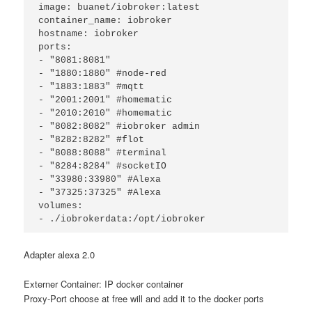
image: buanet/iobroker:latest

container_name: iobroker

hostname: iobroker

ports:

- "8081:8081"

- "1880:1880" #node-red

- "1883:1883" #mqtt

- "2001:2001" #homematic

- "2010:2010" #homematic

- "8082:8082" #iobroker admin

- "8282:8282" #flot

- "8088:8088" #terminal

- "8284:8284" #socketIO

- "33980:33980" #Alexa

- "37325:37325" #Alexa

volumes:

- ./iobrokerdata:/opt/iobroker
Adapter alexa 2.0
Externer Container: IP docker container
Proxy-Port choose at free will and add it to the docker ports