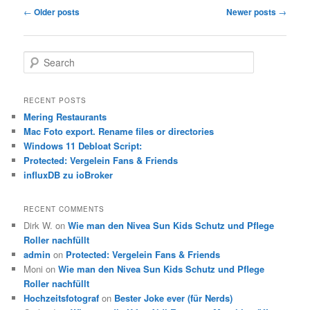
Post
←
Older posts
Newer posts
→
navigation
S
e
a
r
RECENT POSTS
c
Mering Restaurants
h
Mac Foto export. Rename files or directories
Windows 11 Debloat Script:
Protected: Vergelein Fans & Friends
influxDB zu ioBroker
RECENT COMMENTS
Dirk W.
on
Wie man den Nivea Sun Kids Schutz und Pflege
Roller nachfüllt
admin
on
Protected: Vergelein Fans & Friends
Moni
on
Wie man den Nivea Sun Kids Schutz und Pflege
Roller nachfüllt
Hochzeitsfotograf
on
Bester Joke ever (für Nerds)