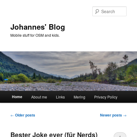
Skip
Skip
to
to
Sear
primary
secondary
content
content
Johannes' Blog
Mobile stuff for OSM and kids.
Main
Home
About me
Links
Mering
Privacy Policy
menu
Post
←
Older posts
Newer posts
→
navigation
Bester Joke ever (für Nerds)
1