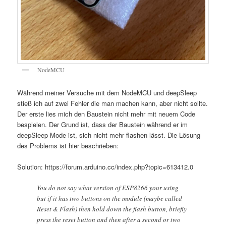
NodeMCU
Während meiner Versuche mit dem NodeMCU und deepSleep
stieß ich auf zwei Fehler die man machen kann, aber nicht sollte.
Der erste lies mich den Baustein nicht mehr mit neuem Code
bespielen. Der Grund ist, dass der Baustein während er im
deepSleep Mode ist, sich nicht mehr flashen lässt. Die Lösung
des Problems ist hier beschrieben:
Solution: https://forum.arduino.cc/index.php?topic=613412.0
You do not say what version of ESP8266 your using
but if it has two buttons on the module (maybe called
Reset & Flash) then hold down the flash button, briefly
press the reset button and then after a second or two