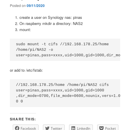
Posted on
09/11/2020
create a user on Synology nas: pinas
On raspberry mkdir a directory: NAS2
mount:
sudo mount -t cifs //192.168.178.25/home 
/home/pi/NAS2 -o 
user=pinas,pass=xxxx,uid=1000,gid=1000,dir_mode=0
or add to /etc/fstab:
//192.168.178.25/home /home/pi/NAS2 cifs 
user=pinas,pass=xxxx,uid=1000,gid=1000

,dir_mode=0700,file_mode=0600,nounix,vers=1.0 
0 0
SHARE THIS:
Facebook
Twitter
LinkedIn
Pocket