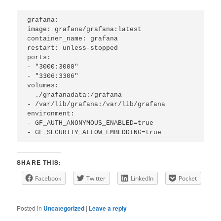
grafana:
image: grafana/grafana:latest
container_name: grafana
restart: unless-stopped
ports:
- "3000:3000"
- "3306:3306"
volumes:
- ./grafanadata:/grafana
- /var/lib/grafana:/var/lib/grafana
environment:
- GF_AUTH_ANONYMOUS_ENABLED=true
- GF_SECURITY_ALLOW_EMBEDDING=true
SHARE THIS:
Facebook
Twitter
LinkedIn
Pocket
Posted in
Uncategorized
|
Leave a reply