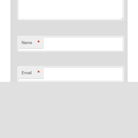
*
Name
*
Email
Website
Notify me of follow-up comments by email.
Notify me of new posts by email.