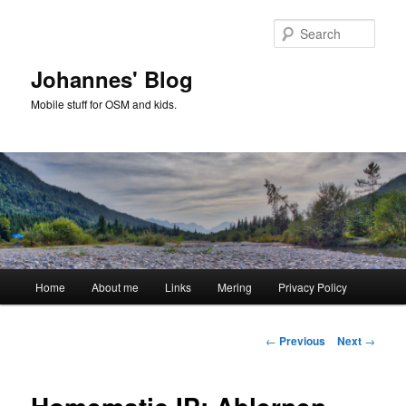
Skip
to
Sear
primary
content
Johannes' Blog
Mobile stuff for OSM and kids.
Main
Home
About me
Links
Mering
Privacy Policy
menu
Post
←
Previous
Next
→
navigation