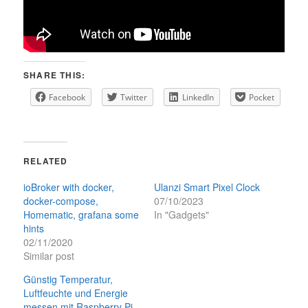
SHARE THIS:
Facebook
Twitter
LinkedIn
Pocket
RELATED
ioBroker with docker,
Ulanzi Smart Pixel Clock
docker-compose,
07/10/2023
Homematic, grafana some
In "Gadgets"
hints
02/11/2020
Similar post
Günstig Temperatur,
Luftfeuchte und Energie
messen mit Raspberry Pi