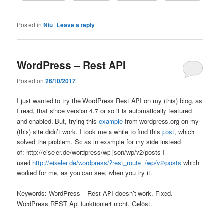
Posted in
Niu
|
Leave a reply
WordPress – Rest API
Posted on
26/10/2017
I just wanted to try the WordPress Rest API on my (this) blog, as
I read, that since version 4.7 or so it is automatically featured
and enabled. But, trying this
example
from wordpress.org on my
(this) site didn’t work. I took me a while to find this
post
, which
solved the problem. So as in example for my side instead
of: http://eiseler.de/wordpress/wp-json/wp/v2/posts I
used
http://eiseler.de/wordpress/?rest_route=/wp/v2/posts
which
worked for me, as you can see, when you try it.
Keywords: WordPress – Rest API doesn’t work. Fixed.
WordPress REST Api funktioniert nicht. Gelöst.