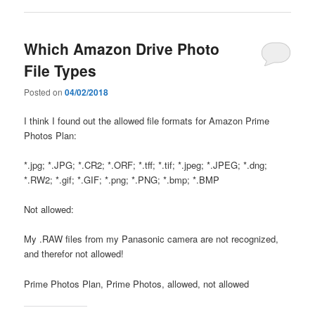
Which Amazon Drive Photo
File Types
Posted on
04/02/2018
I think I found out the allowed file formats for Amazon Prime
Photos Plan:
*.jpg; *.JPG; *.CR2; *.ORF; *.tff; *.tif; *.jpeg; *.JPEG; *.dng;
*.RW2; *.gif; *.GIF; *.png; *.PNG; *.bmp; *.BMP
Not allowed:
My .RAW files from my Panasonic camera are not recognized,
and therefor not allowed!
Prime Photos Plan, Prime Photos, allowed, not allowed