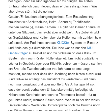
besorgen, oder ein Kind irgendwo hin zu bringen. Im ersten
Eintrag habe ich geschrieben, dass er das sehr gut kann. Was
aber etwas stört, ist die geringe
Gepäck/Einkaufsunterbringmöglichkeit. Zum Eislauftraining
brauchen wir Schlittschuhe, Helm, Schützer, Trinkflasche,
meinen Kaffee ;-), meine Kam
era. Es gibt nen kleinen Stauraum
unter der Sitzbank, das reicht aber nicht weit. Als Zubehör gibt
es Gepäckträger und Koffer, aber der Koffer war mir zu klein bzw.
unflexibel. Am Radl habe ich das
KLICKfix
System im Einsatz
und finde das gut durchdacht. Die Idee war es nur den
NIU-
Gepäckträger
zu bestellen und zu probieren ob dass KlickFix
System sich auch für den Roller eigenet. Um nicht zusätzliche
Löcher in Gepäckträger oder KlickFix bohren zu müssen, sah ich
ein Brett als Zwischenadapter vor. Ich hatte es erst längs,
montiert, merkte aber dass der Überhang nach hinten zuviel wird
(und teilweise anfängt das Rücklicht zu verdecken) und dann
noch mal umgebaut und quer montiert. Als Anhaltspunkt so,
dass der bereit vorhanden Einkaufskorb mittig befestigt ist.
Neben dem Korb habe ich noch ne Thermobox bestellt, für a)
gekühltes und b) warmes Essen holen. Warum b) bei den vielen
Lieferdiensten? Weder die Holzofenpizza noch die Burritos noch
der Döner liefern zu uns, so muss man sich selber drum