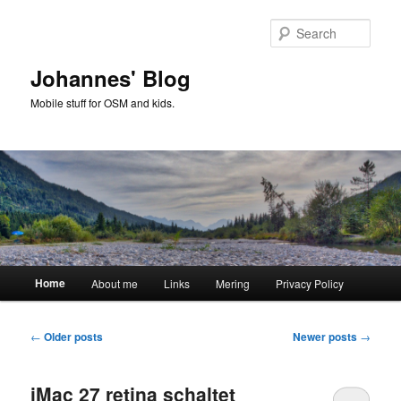
Skip
Skip
to
to
Sear
primary
secondary
content
content
Johannes' Blog
Mobile stuff for OSM and kids.
Main
Home
About me
Links
Mering
Privacy Policy
menu
Post
←
Older posts
Newer posts
→
navigation
iMac 27 retina schaltet