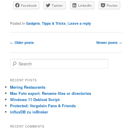
Facebook
Twitter
LinkedIn
Pocket
Posted in
Gadgets
,
Tipps & Tricks
|
Leave a reply
Post
←
Older posts
Newer posts
→
navigation
S
e
a
r
RECENT POSTS
c
Mering Restaurants
h
Mac Foto export. Rename files or directories
Windows 11 Debloat Script:
Protected: Vergelein Fans & Friends
influxDB zu ioBroker
RECENT COMMENTS