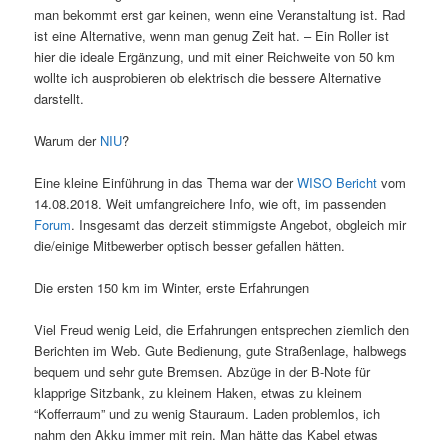
man bekommt erst gar keinen, wenn eine Veranstaltung ist. Rad
ist eine Alternative, wenn man genug Zeit hat. – Ein Roller ist
hier die ideale Ergänzung, und mit einer Reichweite von 50 km
wollte ich ausprobieren ob elektrisch die bessere Alternative
darstellt.
Warum der
NIU
?
Eine kleine Einführung in das Thema war der
WISO Bericht
vom
14.08.2018. Weit umfangreichere Info, wie oft, im passenden
Forum
. Insgesamt das derzeit stimmigste Angebot, obgleich mir
die/einige Mitbewerber optisch besser gefallen hätten.
Die ersten 150 km im Winter, erste Erfahrungen
Viel Freud wenig Leid, die Erfahrungen entsprechen ziemlich den
Berichten im Web. Gute Bedienung, gute Straßenlage, halbwegs
bequem und sehr gute Bremsen. Abzüge in der B-Note für
klapprige Sitzbank, zu kleinem Haken, etwas zu kleinem
“Kofferraum” und zu wenig Stauraum. Laden problemlos, ich
nahm den Akku immer mit rein. Man hätte das Kabel etwas