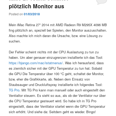
plötzlich Monitor aus
Posted on
01/03/2018
Mein iMac Retina 27” 2014 mit AMD Radeon R9 M295X 4096 MB
fing plötzlich an, speziell bei Spielen, den Monitor auszuschalten.
Also machte ich mich daran die Ursache, bzw. eine Lösung zu
suchen.
Der Fehler scheint nichts mit der CPU Auslastung zu tun zu
haben. Um aber genauer einzugrenzen installierte ich das Tool:
https://bjango.com/mac/istatmenus/
. Was ich herausfand, dass
es ziemlich sicher mit der GPU Temperatur zu tun hat. Sobald
die GPU Die Temperatur über 100 °C geht, schaltet der Monitor,
bzw, eher die Grafikkarte, ab. Neben dem Einsatz von
Staubsauger und Druckluftspray installierte ich folgendes Tool:
TG Pro
. Mit TG Pro kann man manuell oder auch eingestellt den
Ventialtor steuern. Es sieht so aus, als ob der Ventilator nur über
die CPU Temperatur gesteuert wird. So habe ich in TG Pro
eingestellt, dass der Ventilator startet wenn die GPU Temperatur
sich erhöht. Und siehe da: Seitdem geht es wieder. Bingo!