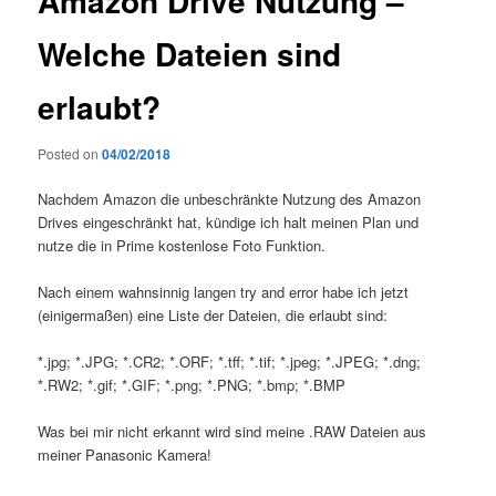
Amazon Drive Nutzung –
Welche Dateien sind
erlaubt?
Posted on
04/02/2018
Nachdem Amazon die unbeschränkte Nutzung des Amazon
Drives eingeschränkt hat, kündige ich halt meinen Plan und
nutze die in Prime kostenlose Foto Funktion.
Nach einem wahnsinnig langen try and error habe ich jetzt
(einigermaßen) eine Liste der Dateien, die erlaubt sind:
*.jpg; *.JPG; *.CR2; *.ORF; *.tff; *.tif; *.jpeg; *.JPEG; *.dng;
*.RW2; *.gif; *.GIF; *.png; *.PNG; *.bmp; *.BMP
Was bei mir nicht erkannt wird sind meine .RAW Dateien aus
meiner Panasonic Kamera!