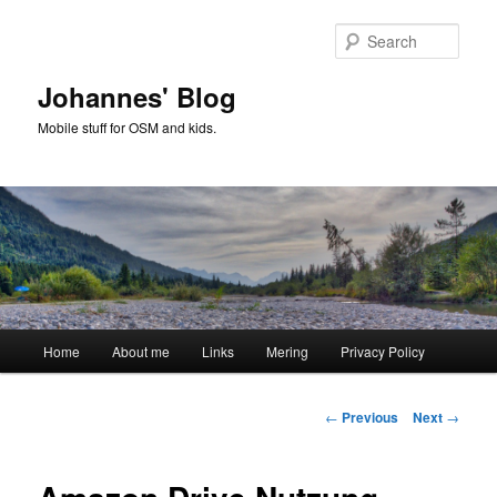
Skip
to
Sear
primary
content
Johannes' Blog
Mobile stuff for OSM and kids.
Main
Home
About me
Links
Mering
Privacy Policy
menu
Post
←
Previous
Next
→
navigation