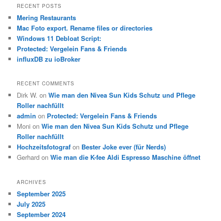
r
RECENT POSTS
c
Mering Restaurants
h
Mac Foto export. Rename files or directories
Windows 11 Debloat Script:
Protected: Vergelein Fans & Friends
influxDB zu ioBroker
RECENT COMMENTS
Dirk W.
on
Wie man den Nivea Sun Kids Schutz und Pflege
Roller nachfüllt
admin
on
Protected: Vergelein Fans & Friends
Moni
on
Wie man den Nivea Sun Kids Schutz und Pflege
Roller nachfüllt
Hochzeitsfotograf
on
Bester Joke ever (für Nerds)
Gerhard
on
Wie man die K-fee Aldi Espresso Maschine öffnet
ARCHIVES
September 2025
July 2025
September 2024