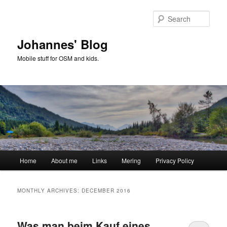
Skip
Skip
to
to
Sear
primary
secondary
content
content
Johannes' Blog
Mobile stuff for OSM and kids.
Main
Home
About me
Links
Mering
Privacy Policy
menu
MONTHLY ARCHIVES:
DECEMBER 2016
Was man beim Kauf eines