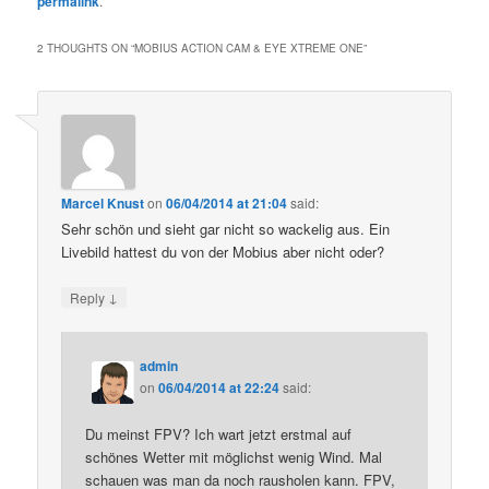
permalink
.
2 THOUGHTS ON “
MOBIUS ACTION CAM & EYE XTREME ONE
”
Marcel Knust
on
06/04/2014 at 21:04
said:
Sehr schön und sieht gar nicht so wackelig aus. Ein
Livebild hattest du von der Mobius aber nicht oder?
↓
Reply
admin
on
06/04/2014 at 22:24
said:
Du meinst FPV? Ich wart jetzt erstmal auf
schönes Wetter mit möglichst wenig Wind. Mal
schauen was man da noch rausholen kann. FPV,