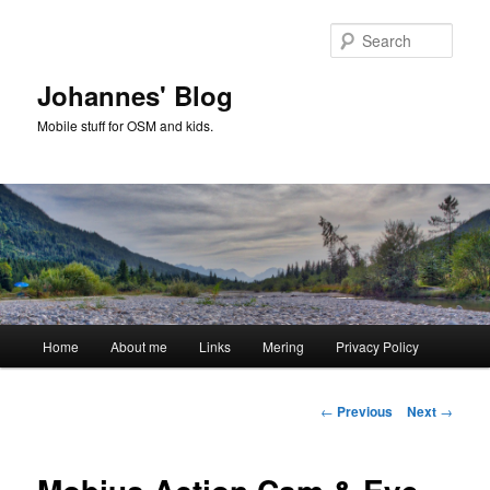
Skip
to
Sear
primary
content
Johannes' Blog
Mobile stuff for OSM and kids.
Main
Home
About me
Links
Mering
Privacy Policy
menu
Post
←
Previous
Next
→
navigation