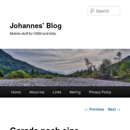
Skip
to
Sear
primary
content
Johannes' Blog
Mobile stuff for OSM and kids.
Main
Home
About me
Links
Mering
Privacy Policy
menu
Post
←
Previous
Next
→
navigation