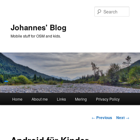
Skip
to
Sear
primary
content
Johannes' Blog
Mobile stuff for OSM and kids.
Main
Home
About me
Links
Mering
Privacy Policy
menu
Post
←
Previous
Next
→
navigation