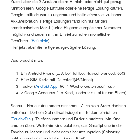
Zuerst aber die 2 Ansätze die m.E. nicht oder nicht gut genug
funktionieren: Google Latitude oder eine fertige Lösung kaufen.
Google Latitude war zu ungenau und hatte einen viel zu hohen
Akkuverbrauch. Fertige Lösungen fand ich nur für den
amerikanischen Markt (keine Eingabe europäischer Nummern
möglich) und zudem mit m.E. viel zu hohen monatliche
Gebühren. (
Beispiele
).
Hier jetzt aber die fertige ausgeklügelte Lösung:
Was braucht man:
Ein Android Phone (z.B. bei Tchibo, Huawei branded, 50€)
Eine SIM-Karte mit Datentarif(4€/Monat)
Tasker (
Android App
, 5€, 1 Woche kostenloser Test)
2 Google Accounts (1 x Kind, 1 oder 2 x mal für die Eltern)
Schritt 1 Notfallrufnummern einrichten: Alles vom Starbildschirm
entfernen. Dort ein Schnellwahlwidget mit Bildern einrichten
(
Touch2Dial
). Telefonnummern und Bilder einrichten. Mit Kind
anrufen üben. Weiterhin Kind belehren, das Smartphone in der
Tasche zu lassen und nicht damit herumzuspielen (Schwierig,
geht wahrscheinlich nicht mit jedem Kind).