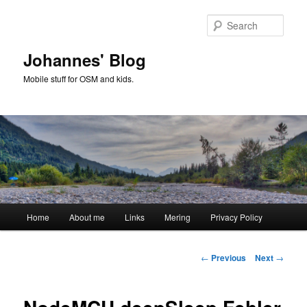
Skip
to
Sear
primary
content
Johannes' Blog
Mobile stuff for OSM and kids.
Main
Home
About me
Links
Mering
Privacy Policy
menu
Post
←
Previous
Next
→
navigation