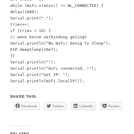
while (WiFi.status() != WL_CONNECTED) {
delay(1000);
Serial.print(".");
tries++;
if (tries > 10) {
// wenn keine verbindung gelingt
Serial.println("No WiFi! Gonig to Sleep");
ESP.deepSleep(10e7);
}}
Serial.println("");
Serial.println("WiFi connected..!");
Serial.print("Got IP: ");
Serial.println(WiFi.localIP());
SHARE THIS:
Facebook
Twitter
LinkedIn
Pocket
RELATED