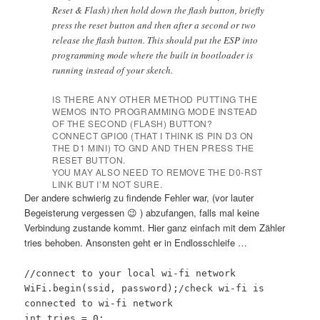
Reset & Flash) then hold down the flash button, briefly
press the reset button and then after a second or two
release the flash button. This should put the ESP into
programming mode where the built in bootloader is
running instead of your sketch.
IS THERE ANY OTHER METHOD PUTTING THE
WEMOS INTO PROGRAMMING MODE INSTEAD
OF THE SECOND (FLASH) BUTTON?
CONNECT GPIO0 (THAT I THINK IS PIN D3 ON
THE D1 MINI) TO GND AND THEN PRESS THE
RESET BUTTON.
YOU MAY ALSO NEED TO REMOVE THE D0-RST
LINK BUT I’M NOT SURE.
Der andere schwierig zu findende Fehler war, (vor lauter
Begeisterung vergessen 😉 ) abzufangen, falls mal keine
Verbindung zustande kommt. Hier ganz einfach mit dem Zähler
tries behoben. Ansonsten geht er in Endlosschleife …
//connect to your local wi-fi network
WiFi.begin(ssid, password);/check wi-fi is
connected to wi-fi network
int tries = 0;