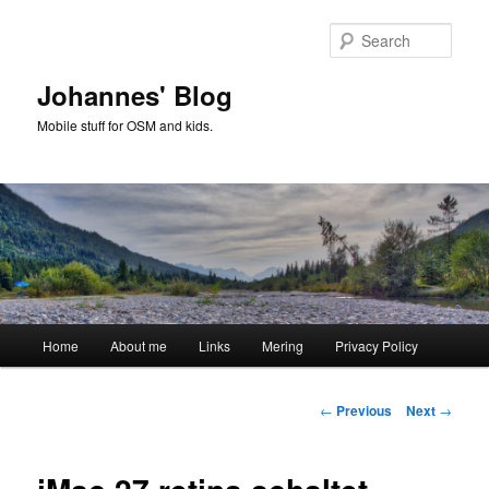
Skip
to
Sear
primary
content
Johannes' Blog
Mobile stuff for OSM and kids.
Main
Home
About me
Links
Mering
Privacy Policy
menu
Post
←
Previous
Next
→
navigation