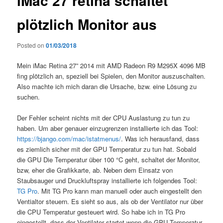
iMac 27 retina schaltet
plötzlich Monitor aus
Posted on
01/03/2018
Mein iMac Retina 27” 2014 mit AMD Radeon R9 M295X 4096 MB
fing plötzlich an, speziell bei Spielen, den Monitor auszuschalten.
Also machte ich mich daran die Ursache, bzw. eine Lösung zu
suchen.
Der Fehler scheint nichts mit der CPU Auslastung zu tun zu
haben. Um aber genauer einzugrenzen installierte ich das Tool:
https://bjango.com/mac/istatmenus/
. Was ich herausfand, dass
es ziemlich sicher mit der GPU Temperatur zu tun hat. Sobald
die GPU Die Temperatur über 100 °C geht, schaltet der Monitor,
bzw, eher die Grafikkarte, ab. Neben dem Einsatz von
Staubsauger und Druckluftspray installierte ich folgendes Tool:
TG Pro
. Mit TG Pro kann man manuell oder auch eingestellt den
Ventialtor steuern. Es sieht so aus, als ob der Ventilator nur über
die CPU Temperatur gesteuert wird. So habe ich in TG Pro
eingestellt, dass der Ventilator startet wenn die GPU Temperatur