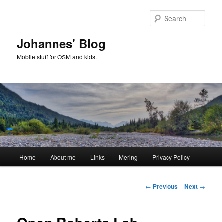
Skip
to
Sear
primary
content
Johannes' Blog
Mobile stuff for OSM and kids.
Main
Home
About me
Links
Mering
Privacy Policy
menu
Post
←
Previous
Next
→
navigation